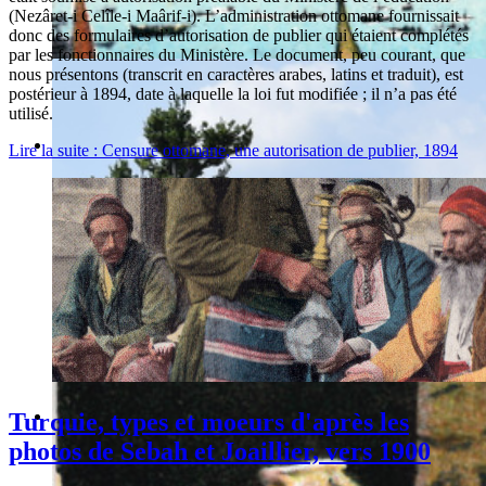
(Nezâret-i Celîle-i Maârif-i). L’administration ottomane fournissait
donc des formulaires d’autorisation de publier qui étaient complétés
par les fonctionnaires du Ministère. Le document, peu courant, que
nous présentons (transcrit en caractères arabes, latins et traduit), est
postérieur à 1894, date à laquelle la loi fut modifiée ; il n’a pas été
utilisé.
Lire la suite : Censure ottomane, une autorisation de publier, 1894
Turquie, types et moeurs d'après les
photos de Sebah et Joaillier, vers 1900