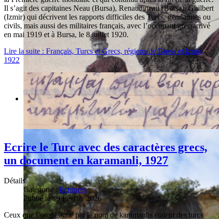
Il s’agit des capitaines Neau (Bursa), Renaudineau (Bursa), Guilbert
(Izmir) qui décrivent les rapports difficiles des Turcs, gendarmes ou
civils, mais aussi des militaires français, avec l’occupant grec arrivé
en mai 1919 et à Bursa, le 8 juillet 1920.
Lire la suite : Français, Turcs et Grecs, régions de Bursa et Izmir,
1922
Ecrire le Turc avec des caractères grecs,
un document en karamanli, 1927
Détails
Catégorie :
Ecritures
Publié le : 9 Février 2026
Ceux que l’on désigne par le nom de karamanlis étaient des turcs