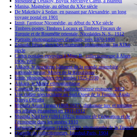
Mosquée d’Ortaköy, Büyük Mecidiye Camii, à Istanbul
Manisa, Magnésie, au début du XXe siècle
De Makriköy à Sedan, en passant par Alexandrie, un long
voyage postal en 1901
Izmit, l'antique Nicomédie, au début du XXe siècle
Timbres-postes, Timbres Locaux et Timbres Fiscaux de
Turquie et de Roumélie orientale, Nicolaides N. S., 1912
Portraits photographiques d'enfants, vers 1870-1890
Zangaki frères, derviches tourneurs, photographie, fin XIXe
siècle
Cartes postales envoyées à Mme B., collectionneuse à Alger,
1906-1907
Ankara, le deuxième bâtiment de la grande assemblée
nationale turque, Musée de la République
Izmir, photographies des années 1925-1930
Ankara, le Musée ethnographique
Cambazlı et sa basilique paléochrétienne restaurée, 2023
Une doline spectaculaire au Sud-Ouest de la Turquie, Aşağı
Dünya Obruğu
Mustafa Asım Turgut (1869-1937), diplomate turc et ministre
des affaires étrangères en 1911-1912
Mustafa Nail bey (1861-1922), ministre de l’éducation et de
l’économie dans les années 1910
Berggren, Guillaume (1835-1920), photographe de la Turquie
Querelle de collectionneurs, Istanbul-Paris, 1904