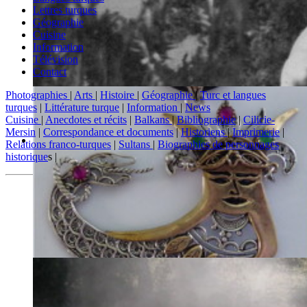
Lettres turques
Géographie
Cuisine
Information
Télévision
Contact
Photographies
|
Arts
|
Histoire
|
Géographie
|
Turc et langues
turques
|
Littérature turque
|
Information
|
News
Cuisine
|
Anecdotes et récits
|
Balkans
|
Bibliographie
|
Cilicie-
Mersin
|
Correspondance et documents
|
Historiens
|
Imprimerie
|
Relations franco-turques
|
Sultans
|
Biographies de personnages
historique
s |