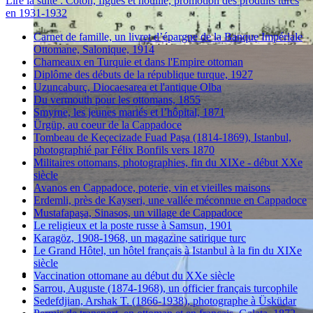
Lire la suite : Coton, figues et houille, promotion des produits turcs
en 1931-1932
Carnet de famille, un livret d’épargne de la Banque Impériale
Ottomane, Salonique, 1914
Chameaux en Turquie et dans l'Empire ottoman
Diplôme des débuts de la république turque, 1927
Uzuncaburç, Diocaesarea et l'antique Olba
Du vermouth pour les ottomans, 1855
Smyrne, les jeunes mariés et l’hôpital, 1871
Ürgüp, au coeur de la Cappadoce
Tombeau de Keçecizade Fuad Paşa (1814-1869), Istanbul,
photographié par Félix Bonfils vers 1870
Militaires ottomans, photographies, fin du XIXe - début XXe
siècle
Avanos en Cappadoce, poterie, vin et vieilles maisons
Erdemli, près de Kayseri, une vallée méconnue en Cappadoce
Mustafapaşa, Sinasos, un village de Cappadoce
Le religieux et la poste russe à Samsun, 1901
Karagöz, 1908-1968, un magazine satirique turc
Le Grand Hôtel, un hôtel français à Istanbul à la fin du XIXe
siècle
Vaccination ottomane au début du XXe siècle
Sarrou, Auguste (1874-1968), un officier français turcophile
Sedefdjian, Arshak T. (1866-1938), photographe à Üsküdar