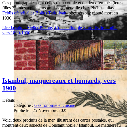
Ces photographies sont celles d'un couple et de deux femmes (leurs
filles ?) tirées à plusieurs années d'intervalle chez Phébus, alias
Febüs efendi alias Boğos Tarkulyan
, photographe réputé mort en
1930.
Lire la suite : Atelier Phébus, Constantinople, portraits de famille,
vers 1890-1900
Istanbul, maquereaux et homards, vers
1900
Détails
Catégorie :
Gastronomie et cuisine
Publié le : 25 Novembre 2025
Voici deux produits de la mer, illustrant des cartes postales, qui
montrent deux aspects de Constantinople / Istanbul. Le maquereau