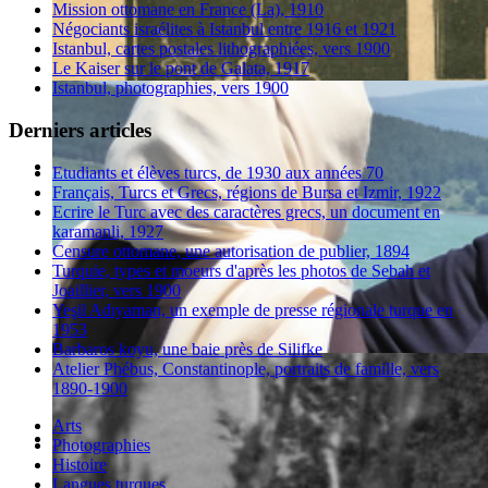
Mission ottomane en France (La), 1910
Négociants israélites à Istanbul entre 1916 et 1921
Istanbul, cartes postales lithographiées, vers 1900
Le Kaiser sur le pont de Galata, 1917
Istanbul, photographies, vers 1900
Derniers articles
Etudiants et élèves turcs, de 1930 aux années 70
Français, Turcs et Grecs, régions de Bursa et Izmir, 1922
Ecrire le Turc avec des caractères grecs, un document en
karamanli, 1927
Censure ottomane, une autorisation de publier, 1894
Turquie, types et moeurs d'après les photos de Sebah et
Joaillier, vers 1900
Yeşil Adıyaman, un exemple de presse régionale turque en
1953
Barbaros koyu, une baie près de Silifke
Atelier Phébus, Constantinople, portraits de famille, vers
1890-1900
Arts
Photographies
Histoire
Langues turques