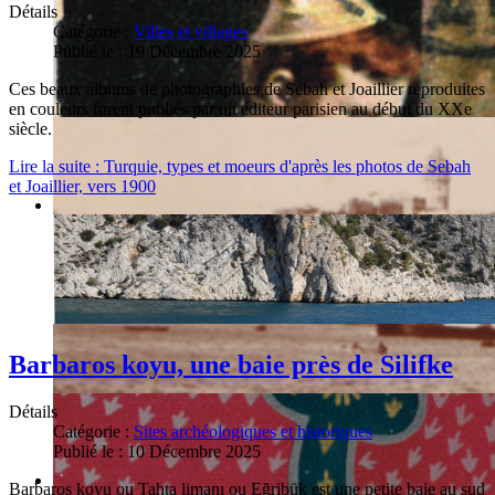
Détails
Catégorie :
Villes et villages
Publié le : 19 Décembre 2025
Ces beaux albums de photographies de Sebah et Joaillier reproduites
en couleurs furent publiés par un éditeur parisien au début du XXe
siècle.
Lire la suite : Turquie, types et moeurs d'après les photos de Sebah
et Joaillier, vers 1900
Barbaros koyu, une baie près de Silifke
Détails
Catégorie :
Sites archéologiques et historiques
Publié le : 10 Décembre 2025
Barbaros koyu ou Tahta limanı ou Eğribük est une petite baie au sud