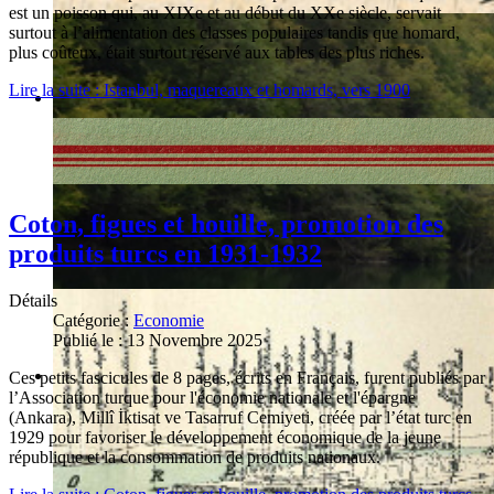
est un poisson qui, au XIXe et au début du XXe siècle, servait
surtout à l’alimentation des classes populaires tandis que homard,
plus coûteux, était surtout réservé aux tables des plus riches.
Lire la suite : Istanbul, maquereaux et homards, vers 1900
Coton, figues et houille, promotion des
produits turcs en 1931-1932
Détails
Catégorie :
Economie
Publié le : 13 Novembre 2025
Ces petits fascicules de 8 pages, écrits en Français, furent publiés par
l’Association turque pour l'économie nationale et l'épargne
(Ankara), Millî İktisat ve Tasarruf Cemiyeti, créée par l’état turc en
1929 pour favoriser le développement économique de la jeune
république et la consommation de produits nationaux.