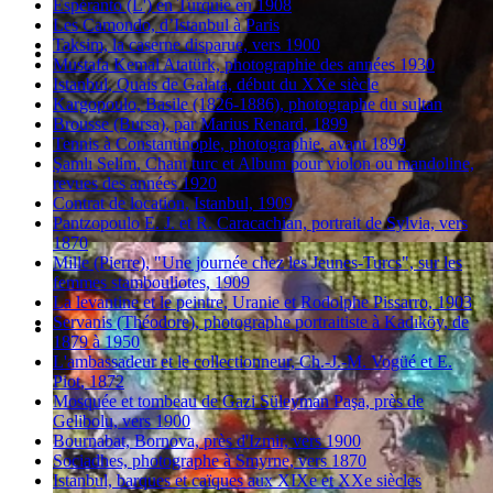
Espéranto (L') en Turquie en 1908
Les Camondo, d’Istanbul à Paris
Taksim, la caserne disparue, vers 1900
Mustafa Kemal Atatürk, photographie des années 1930
Istanbul, Quais de Galata, début du XXe siècle
Kargopoulo, Basile (1826-1886), photographe du sultan
Brousse (Bursa), par Marius Renard, 1899
Tennis à Constantinople, photographie, avant 1899
Şamlı Selim, Chant turc et Album pour violon ou mandoline,
revues des années 1920
Contrat de location, Istanbul, 1909
Pantzopoulo E. J. et R. Caracachian, portrait de Sylvia, vers
1870
Mille (Pierre), "Une journée chez les Jeunes-Turcs", sur les
femmes stambouliotes, 1909
La levantine et le peintre, Uranie et Rodolphe Pissarro, 1903
Servanis (Théodore), photographe portraitiste à Kadıköy, de
1879 à 1950
L'ambassadeur et le collectionneur, Ch.-J.-M. Vogüé et E.
Piot, 1872
Mosquée et tombeau de Gazi Süleyman Paşa, près de
Gelibolu, vers 1900
Bournabat, Bornova, près d'Izmir, vers 1900
Sociadhes, photographe à Smyrne, vers 1870
Istanbul, barques et caïques aux XIXe et XXe siècles