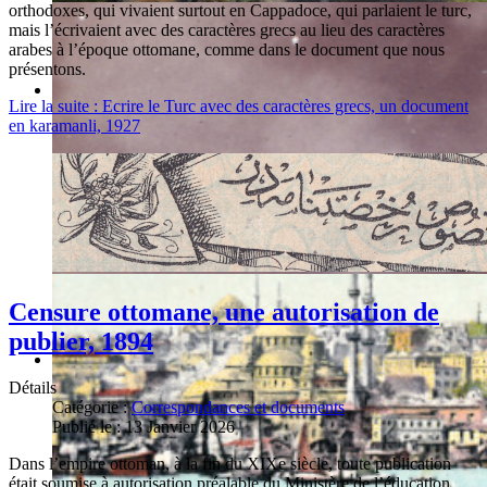
orthodoxes, qui vivaient surtout en Cappadoce, qui parlaient le turc,
mais l’écrivaient avec des caractères grecs au lieu des caractères
arabes à l’époque ottomane, comme dans le document que nous
présentons.
Lire la suite : Ecrire le Turc avec des caractères grecs, un document
en karamanli, 1927
Censure ottomane, une autorisation de
publier, 1894
Détails
Catégorie :
Correspondances et documents
Publié le : 13 Janvier 2026
Dans l’empire ottoman, à la fin du XIXe siècle, toute publication
était soumise à autorisation préalable du Ministère de l’éducation