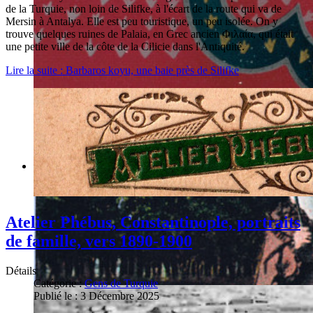
de la Turquie, non loin de Silifke, à l'écart de la route qui va de
Mersin à Antalya. Elle est peu touristique, un peu isolée. On y
trouve quelques ruines de Palaia, en Grec ancien Φιλαία, qui était
une petite ville de la côte de la Cilicie dans l'Antiquité.
Lire la suite : Barbaros koyu, une baie près de Silifke
Atelier Phébus, Constantinople, portraits
de famille, vers 1890-1900
Détails
Catégorie :
Gens de Turquie
Publié le : 3 Décembre 2025