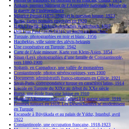
Permis de transport, en ottoman et en français, Galata, 1872
Ankara, premier bâtiment de l’Assemblée nationale, Musée de
la guerre de l’indépendance
Maurice Pernot (1875-1948) et la question turque, 1923
Bursa, cartes postales envoyées en 1920
Hacki Tewfik, Türkisch-deutsches Wörterbuch, 1907
Deli Fuat Paşa (1835-1931), un pacha un peu "fou"
Turquie, photographies en noir et blanc, 1956
Hacıbektaş, ville sainte des alévis-bektaşis
Une coopérative en Turquie, 1942
Carte de l’Asie mineure, Karte von Klein-Asien, 1854
Sinan (Les), photographies d’une famille de Constantinople,
vers 1880-1900
Soğanlı, en Cappadoce, une vallée de monastères
Constantinople, photos stéréoscopiques, vers 1900
Documents administratifs franco-ottomans en Cilicie, 1921
Sivas-Paris, correspondance turque en caractères latins, 1914
L'école en Turquie du XIXe au début du XXe siècle
Bursa, une école française laïque en 1910
Quand l’Allemagne relayait l’appel à la guerre sainte, 1916
Femmes turques en 1919. Les Désenchantées se modernisent
en Turquie
Escapade à Büyükada et au palais de Yıldız, Istanbul, avril
1922
Constantinople, une occupation française, 1918-1923