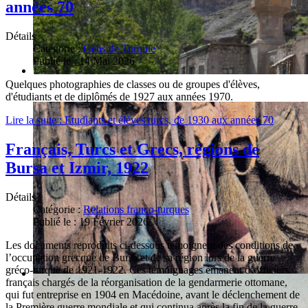
années 70
Détails
Catégorie :
Gens de Turquie
Publié le : 14 Mai 2026
Quelques photographies de classes ou de groupes d'élèves,
d'étudiants et de diplômés de 1927 aux années 1970.
Lire la suite : Etudiants et élèves turcs, de 1930 aux années 70
Français, Turcs et Grecs, régions de
Bursa et Izmir, 1922
Détails
Catégorie :
Relations franco-turques
Publié le : 19 Février 2026
Les documents reproduits ci-dessous témoignent des conditions de
l’occupation grecque de Bursa et de sa région lors de la guerre
gréco-turque de 1921-1922. Ces témoignages émanent d’officiers
français chargés de la réorganisation de la gendarmerie ottomane,
qui fut entreprise en 1904 en Macédoine, avant le déclenchement de
la Première guerre mondiale et qui continua après la fin de la guerre.