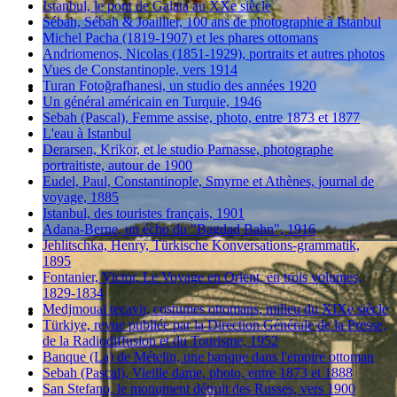
Istanbul, le pont de Galata au XXe siècle
Sébah, Sébah & Joaillier, 100 ans de photographie à Istanbul
Michel Pacha (1819-1907) et les phares ottomans
Andriomenos, Nicolas (1851-1929), portraits et autres photos
Vues de Constantinople, vers 1914
Turan Fotoğrafhanesi, un studio des années 1920
Un général américain en Turquie, 1946
Sebah (Pascal), Femme assise, photo, entre 1873 et 1877
L'eau à Istanbul
Derarsen, Krikor, et le studio Parnasse, photographe
portraitiste, autour de 1900
Eudel, Paul, Constantinople, Smyrne et Athènes, journal de
voyage, 1885
Istanbul, des touristes français, 1901
Adana-Berne, un écho du "Bagdad Bahn", 1916
Jehlitschka, Henry, Türkische Konversations-grammatik,
1895
Fontanier, Victor, Le Voyage en Orient, en trois volumes,
1829-1834
Medjmouaï teçavir, costumes ottomans, milieu du XIXe siècle
Türkiye, revue publiée par la Direction Générale de la Presse,
de la Radiodiffusion et du Tourisme, 1952
Banque (La) de Mételin, une banque dans l'empire ottoman
Sebah (Pascal), Vieille dame, photo, entre 1873 et 1888
San Stefano, le monument détruit des Russes, vers 1900